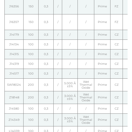
J16356
150
0,3
/
/
/
Prime
FZ
J16357
150
0,3
/
/
/
Prime
FZ
J14179
100
0,3
/
/
/
Prime
CZ
J14134
100
0,3
/
/
/
Prime
CZ
J14315
100
0,3
/
/
/
Prime
CZ
J14319
100
0,3
/
/
/
Prime
CZ
J14517
100
0,3
/
/
/
Prime
CZ
Wet
5.000 Å
SW18024
200
0,3
/
Thermal
Prime
CZ
±5%
Oxide
Wet
3.000 Å
Z18148
200
0,3
/
Thermal
Prime
CZ
±5%
Oxide
J14580
100
0,3
/
/
/
Prime
CZ
Wet
3.000 Å
Z14349
100
0,3
/
Thermal
Prime
CZ
±5%
Oxide
L14039
100
0,3
/
/
/
Prime
CZ