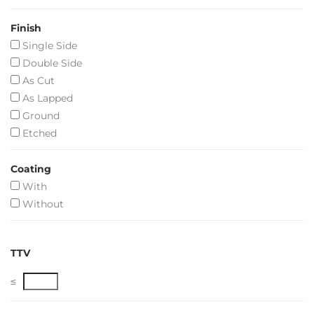
Finish
Single Side
Double Side
As Cut
As Lapped
Ground
Etched
Coating
With
Without
TTV
≤