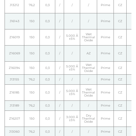
J13212
76,2
0,3
/
/
/
Prime
CZ
J16143
150
0,3
/
/
/
Prime
CZ
Wet
5.000 Å
Z16019
150
0,3
/
Thermal
Prime
CZ
±5%
Oxide
Z16069
150
0,3
/
/
AZ
Prime
CZ
Wet
5.000 Å
Z16094
150
0,3
/
Thermal
Prime
CZ
±5%
Oxide
J13155
76,2
0,3
/
/
/
Prime
CZ
Wet
5.000 Å
Z16185
150
0,3
/
Thermal
Prime
CZ
±5%
Oxide
J13189
76,2
0,3
/
/
/
Prime
CZ
Dry
3.000 Å
Z16207
150
0,3
/
Thermal
Prime
CZ
±5%
Oxide
J13060
76,2
0,3
/
/
/
Prime
CZ