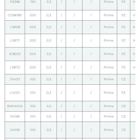
J16386
150
0,3
/
/
/
Prime
FZ
Intr
CO18080
200
0,3
/
/
/
Prime
FZ
intr
L18158
200
0,3
/
/
/
Prime
FZ
Intr
L18171
200
0,3
/
/
/
Prime
FZ
Intr
E18033
200
0,3
/
/
/
Prime
FZ
Intr
L18172
200
0,3
/
/
/
Prime
FZ
Intr
J14137
100
0,3
/
/
/
Prime
CZ
L14321
100
0,3
/
/
/
Prime
FZ
BW14002
100
0,3
/
/
/
Prime
CZ
J14185
100
0,5
/
/
/
Prime
CZ
J14192
100
0,3
/
/
/
Prime
CZ