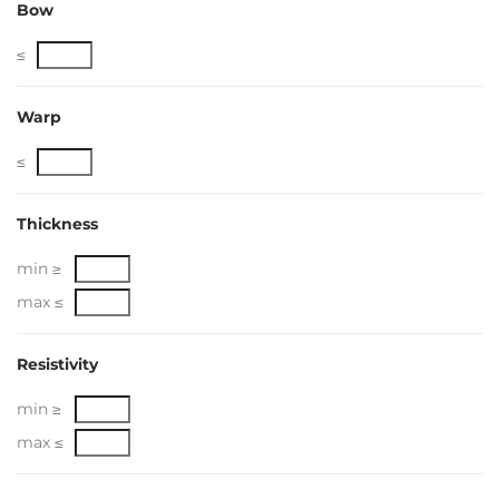
Bow
≤
Warp
≤
Thickness
min ≥
max ≤
Resistivity
min ≥
max ≤