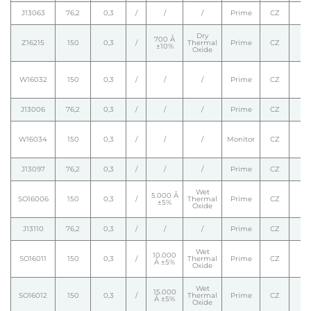
J13063
76,2
0,3
/
/
/
Prime
CZ
Dry
700 Å
Z16215
150
0,3
/
Thermal
Prime
CZ
±10%
Oxide
W16032
150
0,3
/
/
/
Prime
CZ
J13006
76,2
0,3
/
/
/
Prime
CZ
W16034
150
0,3
/
/
/
Monitor
CZ
J13097
76,2
0,3
/
/
/
Prime
CZ
Wet
5.000 Å
SO16006
150
0,3
/
Thermal
Prime
CZ
±5%
Oxide
J13110
76,2
0,3
/
/
/
Prime
CZ
Wet
10.000
SO16011
150
0,3
/
Thermal
Prime
CZ
Å ±5%
Oxide
Wet
15.000
SO16012
150
0,3
/
Thermal
Prime
CZ
Å ±5%
Oxide