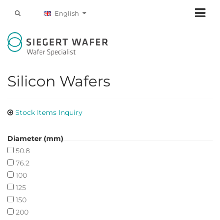
English
Silicon Wafers
Stock Items Inquiry
Diameter (mm)
50.8
76.2
100
125
150
200