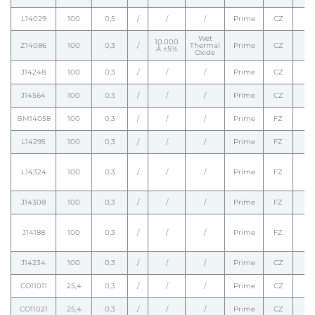
L14029
100
0,5
/
/
/
Prime
CZ
Wet
10.000
Z14086
100
0,3
/
Thermal
Prime
CZ
Å ±5%
Oxide
J14248
100
0,3
/
/
/
Prime
CZ
J14564
100
0,3
/
/
/
Prime
CZ
BM14058
100
0,3
/
/
/
Prime
FZ
L14295
100
0,3
/
/
/
Prime
FZ
L14324
100
0,3
/
/
/
Prime
FZ
J14308
100
0,3
/
/
/
Prime
FZ
J14188
100
0,3
/
/
/
Prime
FZ
J14234
100
0,3
/
/
/
Prime
CZ
CO11011
25,4
0,3
/
/
/
Prime
CZ
CO11021
25,4
0,3
/
/
/
Prime
CZ