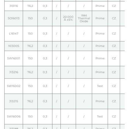
J13116
76,2
0,3
/
/
/
Prime
CZ
Wet
20.000
SO16013
150
0,3
/
Thermal
Prime
CZ
Å ±5%
Oxide
L16147
150
0,3
/
/
/
Prime
CZ
N13005
76,2
0,3
/
/
/
Prime
CZ
SW16001
150
0,3
/
/
/
Prime
CZ
J13216
76,2
0,3
/
/
/
Prime
CZ
SW16002
150
0,3
/
/
/
Test
CZ
J13215
76,2
0,3
/
/
/
Prime
CZ
SW16006
150
0,3
/
/
/
Test
CZ
J13188
76,2
0,3
/
/
/
Prime
CZ