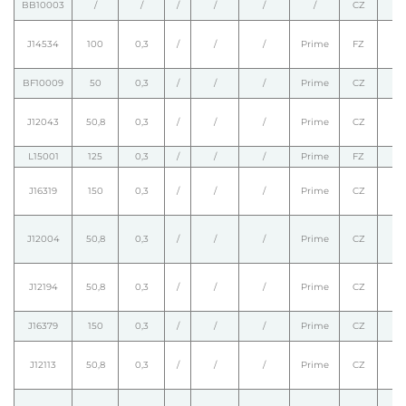
BB10003
/
/
/
/
/
/
CZ
J14534
100
0,3
/
/
/
Prime
FZ
BF10009
50
0,3
/
/
/
Prime
CZ
J12043
50,8
0,3
/
/
/
Prime
CZ
L15001
125
0,3
/
/
/
Prime
FZ
J16319
150
0,3
/
/
/
Prime
CZ
J12004
50,8
0,3
/
/
/
Prime
CZ
J12194
50,8
0,3
/
/
/
Prime
CZ
J16379
150
0,3
/
/
/
Prime
CZ
J12113
50,8
0,3
/
/
/
Prime
CZ