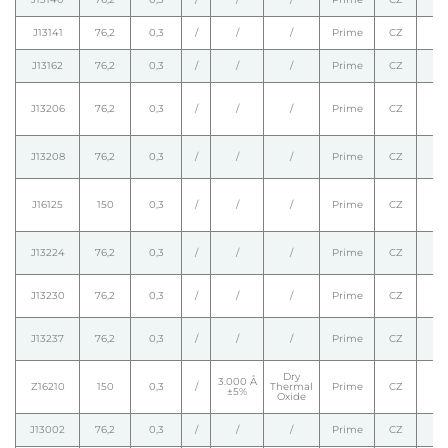
J13141
76,2
0,3
/
/
/
Prime
CZ
J13162
76,2
0,3
/
/
/
Prime
CZ
J13206
76,2
0,3
/
/
/
Prime
CZ
J13208
76,2
0,3
/
/
/
Prime
CZ
J16125
150
0,3
/
/
/
Prime
CZ
J13224
76,2
0,3
/
/
/
Prime
CZ
J13230
76,2
0,3
/
/
/
Prime
CZ
J13237
76,2
0,3
/
/
/
Prime
CZ
Dry
3.000 Å
Z16210
150
0,3
/
Thermal
Prime
CZ
±5%
Oxide
J13002
76,2
0,3
/
/
/
Prime
CZ