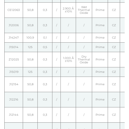
Wet
2.900 Å
CE12063
50,8
0,3
/
Thermal
Prime
CZ
±10%
Oxide
J12006
50,8
0,3
/
/
/
Prime
CZ
J14247
100,9
0,1
/
/
/
Prime
CZ
J15014
125
0,5
/
/
/
Prime
CZ
Dry
1.000 Å
Z12025
50,8
0,3
/
Thermal
Prime
CZ
±10%
Oxide
J15019
125
0,3
/
/
/
Prime
CZ
J12154
50,8
0,3
/
/
/
Prime
CZ
J12216
50,8
0,3
/
/
/
Prime
CZ
J12144
50,8
0,3
/
/
/
Prime
CZ