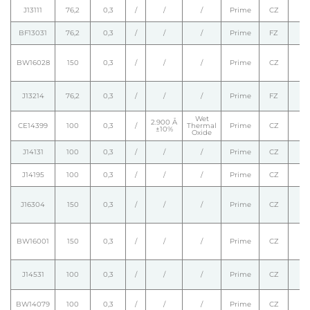
J13111
76,2
0,3
/
/
/
Prime
CZ
BF13031
76,2
0,3
/
/
/
Prime
FZ
BW16028
150
0,3
/
/
/
Prime
CZ
J13214
76,2
0,3
/
/
/
Prime
FZ
Wet
2.900 Å
CE14399
100
0,3
/
Thermal
Prime
CZ
±10%
Oxide
J14131
100
0,3
/
/
/
Prime
CZ
J14195
100
0,3
/
/
/
Prime
CZ
J16304
150
0,3
/
/
/
Prime
CZ
BW16001
150
0,3
/
/
/
Prime
CZ
J14531
100
0,3
/
/
/
Prime
CZ
BW14079
100
0,3
/
/
/
Prime
CZ