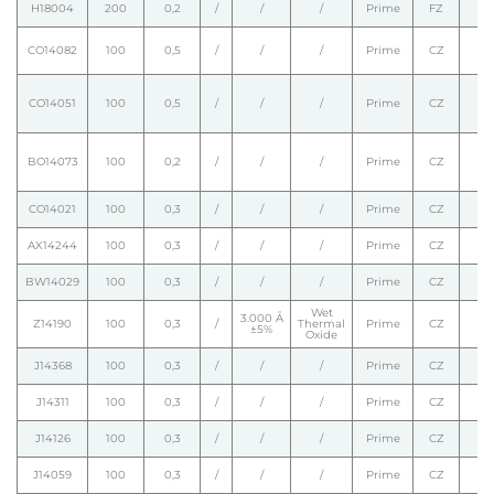
H18004
200
0,2
/
/
/
Prime
FZ
CO14082
100
0,5
/
/
/
Prime
CZ
CO14051
100
0,5
/
/
/
Prime
CZ
BO14073
100
0,2
/
/
/
Prime
CZ
CO14021
100
0,3
/
/
/
Prime
CZ
AX14244
100
0,3
/
/
/
Prime
CZ
BW14029
100
0,3
/
/
/
Prime
CZ
Wet
3.000 Å
Z14190
100
0,3
/
Thermal
Prime
CZ
±5%
Oxide
J14368
100
0,3
/
/
/
Prime
CZ
J14311
100
0,3
/
/
/
Prime
CZ
J14126
100
0,3
/
/
/
Prime
CZ
J14059
100
0,3
/
/
/
Prime
CZ