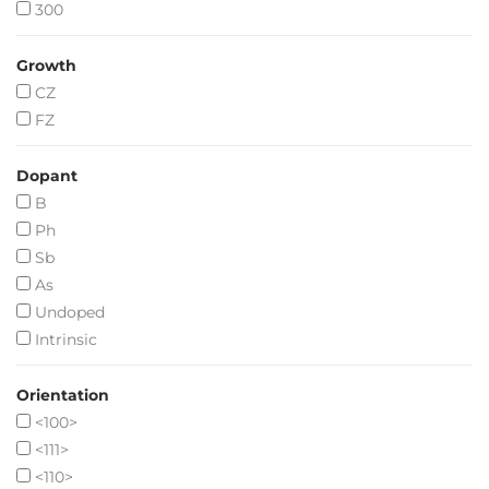
300
Growth
CZ
FZ
Dopant
B
Ph
Sb
As
Undoped
Intrinsic
Orientation
<100>
<111>
<110>